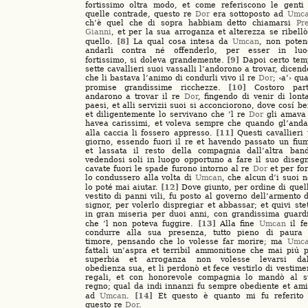
fortissimo oltra modo, et come referiscono le genti
quelle contrade, questo re
Dor
era sottoposto ad
Umc
ch’è quel che di sopra habbiam detto chiamarsi
Pr
Gianni
, et per la sua arroganza et alterezza se ribell
[8]
quello.
La qual cosa intesa da
Umcan
, non poten
andarli contra né offenderlo, per esser in luo
[9]
fortissimo, si doleva grandemente.
Dapoi certo tem
sette cavallieri suoi vassalli l’andorono a trovar, dicend
che li bastava l’animo di condurli vivo il re
Dor
; ‹a’› qua
[10]
promise grandissime ricchezze.
Costoro parti
andarono a trovar il re
Dor
, fingendo di venir di lont
paesi, et alli servizii suoi si acconciorono, dove cosí b
et diligentemente lo servivano che ’l re
Dor
gli amava 
havea carissimi, et voleva sempre che quando gl’and
[11]
alla caccia li fossero appresso.
Questi cavallieri
giorno, essendo fuori il re et havendo passato un fiu
et lassata il resto della compagnia dall’altra band
vedendosi soli in luogo opportuno a fare il suo diseg
cavate fuori le spade furono intorno al re
Dor
et per fo
lo condussero alla volta di
Umcan
, che alcun d’i suoi 
[12]
lo poté mai aiutar.
Dove giunto, per ordine di quel
vestito di panni vili, fu posto al governo dell’armento 
signor, per volerlo dispregiar et abbassar; et quivi ste
in gran miseria per duoi anni, con grandissima guard
[13]
che ’l non poteva fuggire.
Alla fine
Umcan
il fe
condurre alla sua presenza, tutto pieno di paura 
timore, pensando che lo volesse far morire; ma
Umc
fattali un’aspra et terribil ammonitione che mai piú 
superbia et arroganza non volesse levarsi dal
obedienza sua, et li perdonò et fece vestirlo di vestime
regali, et con honorevole compagnia lo mandò al s
regno; qual da indi innanzi fu sempre obediente et am
[14]
ad
Umcan
.
Et questo è quanto mi fu referito 
questo re
Dor
.