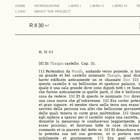
HOME
INTRODUZIONE
LIBRO I
LIBRO II
LIBRO III
T
L'USO
ABOUT THE PROJECT
R II 30
↩
R, II 31
[0] Di
Thaigin
castello. Cap. 31.
[1]
Partendosi da
Pianfu
, andando verso ponente, si tr
un grande et bel castello nominato
Thaigin
, qual dic
[2]
haver edificato anticamente un re chiamato
Dor
.
questo castello è un bellissimo et spatioso palazzo, 
quale è una sala grande dove sono dipinti tutti i re fam
che furono anticamente in quelle parti, il che è belliss
[3]
cosa da vedere.
Et di questo re nominato
Dor
dire
[4]
una cosa nuova che gl’intravenne.
Era costui pote
et gran signore, et mentre stava nella terra non erano
servitio della persona sua altri che bellissime giovanet
[5]
delle quali teneva in corte gran moltitudine.
Quan
egli andava a spasso per il castello sopra una carretta,
donzelle la menavano (e conducevasi leggiermente, p
esser picciola), et facevano tutte le cose ch’erano
[6]
commodo et in piacere del detto re.
Et dimostrava e
la potentia sua nel suo governo, et si portava mol
[7]
nobilmente et giustamente.
Era quel castel